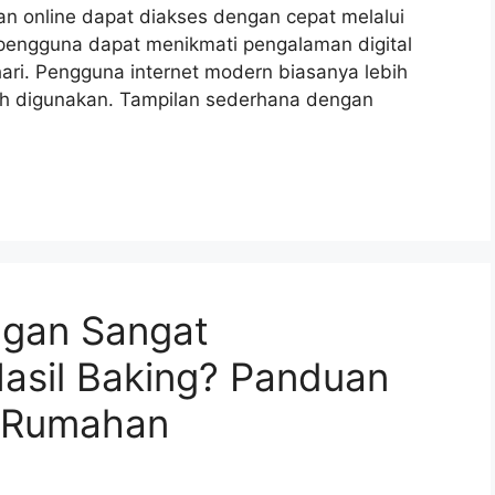
nan online dapat diakses dengan cepat melalui
engguna dapat menikmati pengalaman digital
ari. Pengguna internet modern biasanya lebih
ah digunakan. Tampilan sederhana dengan
gan Sangat
asil Baking? Panduan
r Rumahan