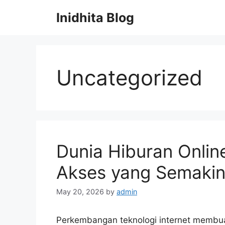
Skip
Inidhita Blog
to
content
Uncategorized
Dunia Hiburan Onli
Akses yang Semakin
May 20, 2026
by
admin
Perkembangan teknologi internet membuat 