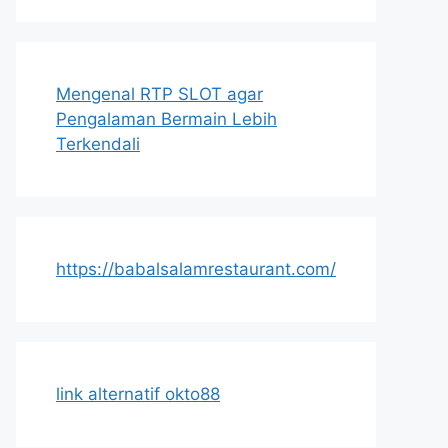
Mengenal RTP SLOT agar
Pengalaman Bermain Lebih
Terkendali
https://babalsalamrestaurant.com/
link alternatif okto88