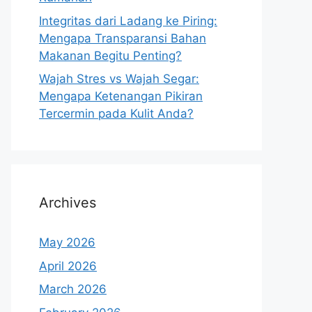
Integritas dari Ladang ke Piring:
Mengapa Transparansi Bahan
Makanan Begitu Penting?
Wajah Stres vs Wajah Segar:
Mengapa Ketenangan Pikiran
Tercermin pada Kulit Anda?
Archives
May 2026
April 2026
March 2026