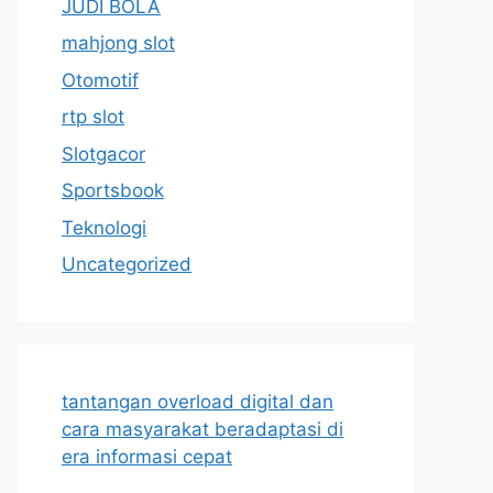
JUDI BOLA
mahjong slot
Otomotif
rtp slot
Slotgacor
Sportsbook
Teknologi
Uncategorized
tantangan overload digital dan
cara masyarakat beradaptasi di
era informasi cepat