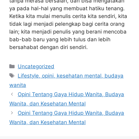
tanpa merasa bersalah, dan bisa mengatakan
ya pada hal-hal yang membuat hatiku tenang.
Ketika kita mulai menulis cerita kita sendiri, kita
tidak lagi menjadi pelengkap bagi cerita orang
lain; kita menjadi penulis yang berani mencoba
bab-bab baru yang lebih tulus dan lebih
bersahabat dengan diri sendiri.
Categories
Uncategorized
Tags
Lifestyle, opini, kesehatan mental, budaya
wanita
Opini Tentang Gaya Hidup Wanita, Budaya
Wanita, dan Kesehatan Mental
Opini Tentang Gaya Hidup Wanita, Budaya
Wanita, dan Kesehatan Mental