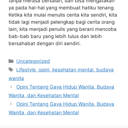
tanpa merasa bersalah, dan bisa mengatakan
ya pada hal-hal yang membuat hatiku tenang.
Ketika kita mulai menulis cerita kita sendiri, kita
tidak lagi menjadi pelengkap bagi cerita orang
lain; kita menjadi penulis yang berani mencoba
bab-bab baru yang lebih tulus dan lebih
bersahabat dengan diri sendiri.
Categories
Uncategorized
Tags
Lifestyle, opini, kesehatan mental, budaya
wanita
Opini Tentang Gaya Hidup Wanita, Budaya
Wanita, dan Kesehatan Mental
Opini Tentang Gaya Hidup Wanita, Budaya
Wanita, dan Kesehatan Mental