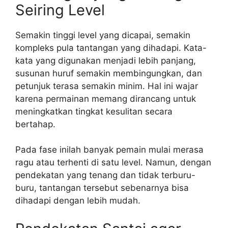
Seiring Level
Semakin tinggi level yang dicapai, semakin
kompleks pula tantangan yang dihadapi. Kata-
kata yang digunakan menjadi lebih panjang,
susunan huruf semakin membingungkan, dan
petunjuk terasa semakin minim. Hal ini wajar
karena permainan memang dirancang untuk
meningkatkan tingkat kesulitan secara
bertahap.
Pada fase inilah banyak pemain mulai merasa
ragu atau terhenti di satu level. Namun, dengan
pendekatan yang tenang dan tidak terburu-
buru, tantangan tersebut sebenarnya bisa
dihadapi dengan lebih mudah.