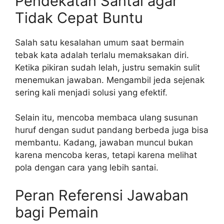
Pendekatan Santai agar
Tidak Cepat Buntu
Salah satu kesalahan umum saat bermain
tebak kata adalah terlalu memaksakan diri.
Ketika pikiran sudah lelah, justru semakin sulit
menemukan jawaban. Mengambil jeda sejenak
sering kali menjadi solusi yang efektif.
Selain itu, mencoba membaca ulang susunan
huruf dengan sudut pandang berbeda juga bisa
membantu. Kadang, jawaban muncul bukan
karena mencoba keras, tetapi karena melihat
pola dengan cara yang lebih santai.
Peran Referensi Jawaban
bagi Pemain