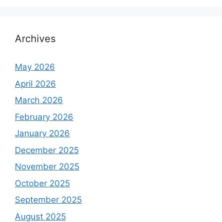
Archives
May 2026
April 2026
March 2026
February 2026
January 2026
December 2025
November 2025
October 2025
September 2025
August 2025