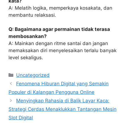
kata?
A: Melatih logika, memperkaya kosakata, dan
membantu relaksasi.
Q: Bagaimana agar permainan tidak terasa
membosankan?
A: Mainkan dengan ritme santai dan jangan
memaksakan diri menyelesaikan terlalu banyak
level sekaligus.
Categories
Uncategorized
Fenomena Hiburan Digital yang Semakin
Populer di Kalangan Pengguna Online
Menyingkap Rahasia di Balik Layar Kaca:
Strategi Cerdas Menaklukkan Tantangan Mesin
Slot Digital