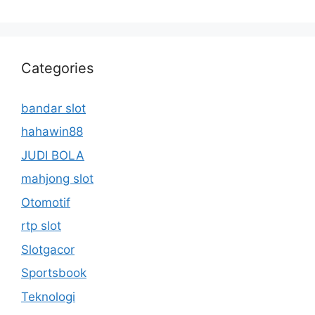
Categories
bandar slot
hahawin88
JUDI BOLA
mahjong slot
Otomotif
rtp slot
Slotgacor
Sportsbook
Teknologi