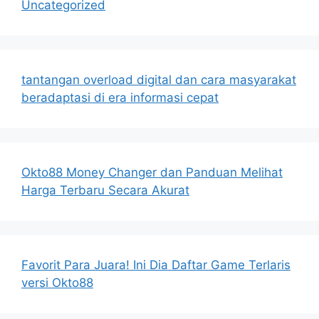
Uncategorized
tantangan overload digital dan cara masyarakat
beradaptasi di era informasi cepat
Okto88 Money Changer dan Panduan Melihat
Harga Terbaru Secara Akurat
Favorit Para Juara! Ini Dia Daftar Game Terlaris
versi Okto88