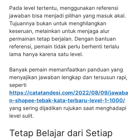
Pada level tertentu, menggunakan referensi
jawaban bisa menjadi pilihan yang masuk akal.
Tujuannya bukan untuk menghilangkan
keseruan, melainkan untuk menjaga alur
permainan tetap berjalan. Dengan bantuan
referensi, pemain tidak perlu berhenti terlalu
lama hanya karena satu level.
Banyak pemain memanfaatkan panduan yang
menyajikan jawaban lengkap dan tersusun rapi,
seperti
https://catatandesi.com/2022/08/09/jawaba
n-shopee-tebak-kata-terbaru-level-1-1000/
yang sering dijadikan rujukan saat menghadapi
level sulit.
Tetap Belajar dari Setiap