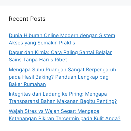
Recent Posts
Dunia Hiburan Online Modern dengan Sistem
Akses yang Semakin Praktis
Dapur dan Kimia: Cara Paling Santai Belajar
Sains Tanpa Harus Ribet
Mengapa Suhu Ruangan Sangat Berpengaruh
pada Hasil Baking? Panduan Lengkap bagi
Baker Rumahan
Integritas dari Ladang ke Piring: Mengapa
Transparansi Bahan Makanan Begitu Penting?
Wajah Stres vs Wajah Segar: Mengapa
Ketenangan Pikiran Tercermin pada Kulit Anda?