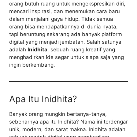
orang butuh ruang untuk mengekspresikan diri,
mencari inspirasi, dan menemukan cara baru
dalam menjalani gaya hidup. Tidak semua
orang bisa mendapatkannya di dunia nyata,
tapi beruntung sekarang ada banyak platform
digital yang menjadi jembatan. Salah satunya
adalah
Inidhita
, sebuah ruang kreatif yang
menghadirkan ide segar untuk siapa saja yang
ingin berkembang.
Apa Itu Inidhita?
Banyak orang mungkin bertanya-tanya,
sebenarnya apa itu Inidhita? Nama ini terdengar
unik, modern, dan sarat makna. Inidhita adalah
sebuah wadah digital yang membagikan