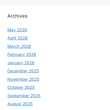
Archives
May 2026
April 2026
March 2026
February 2026
January 2026
December 2025
November 2025
October 2025
September 2025
August 2025