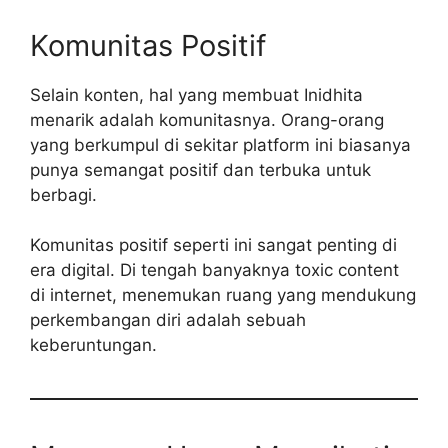
Komunitas Positif
Selain konten, hal yang membuat Inidhita
menarik adalah komunitasnya. Orang-orang
yang berkumpul di sekitar platform ini biasanya
punya semangat positif dan terbuka untuk
berbagi.
Komunitas positif seperti ini sangat penting di
era digital. Di tengah banyaknya toxic content
di internet, menemukan ruang yang mendukung
perkembangan diri adalah sebuah
keberuntungan.