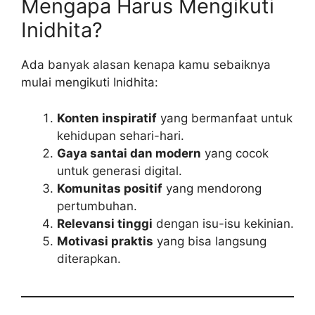
Mengapa Harus Mengikuti
Inidhita?
Ada banyak alasan kenapa kamu sebaiknya
mulai mengikuti Inidhita:
Konten inspiratif
yang bermanfaat untuk
kehidupan sehari-hari.
Gaya santai dan modern
yang cocok
untuk generasi digital.
Komunitas positif
yang mendorong
pertumbuhan.
Relevansi tinggi
dengan isu-isu kekinian.
Motivasi praktis
yang bisa langsung
diterapkan.