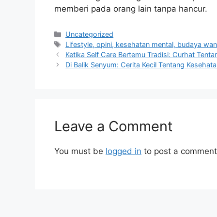
memberi pada orang lain tanpa hancur.
Categories
Uncategorized
Tags
Lifestyle, opini, kesehatan mental, budaya wan
Ketika Self Care Bertemu Tradisi: Curhat Tent
Di Balik Senyum: Cerita Kecil Tentang Keseha
Leave a Comment
You must be
logged in
to post a comment