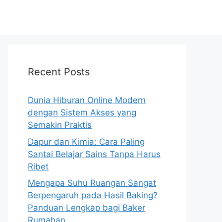
Recent Posts
Dunia Hiburan Online Modern
dengan Sistem Akses yang
Semakin Praktis
Dapur dan Kimia: Cara Paling
Santai Belajar Sains Tanpa Harus
Ribet
Mengapa Suhu Ruangan Sangat
Berpengaruh pada Hasil Baking?
Panduan Lengkap bagi Baker
Rumahan