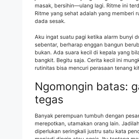
masak, bersihin—ulang lagi. Ritme ini terd
Ritme yang sehat adalah yang memberi ru
dada sesak.
Aku ingat suatu pagi ketika alarm bunyi 
sebentar, berharap enggan bangun berubah
bukan. Ada suara kecil di kepala yang bi
bangkit. Begitu saja. Cerita kecil ini m
rutinitas bisa mencuri perasaan tenang kit
Ngomongin batas: gak
tegas
Banyak perempuan tumbuh dengan pesan im
merepotkan, utamakan orang lain. Jadila
diperlukan seringkali justru satu kata pe