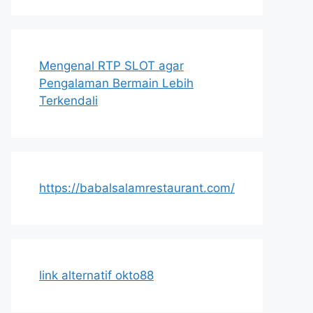
Mengenal RTP SLOT agar
Pengalaman Bermain Lebih
Terkendali
https://babalsalamrestaurant.com/
link alternatif okto88