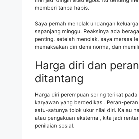
menjadi dingin atau egois. Itu tentang m
memberi tanpa habis.
Saya pernah menolak undangan keluarga 
sepanjang minggu. Reaksinya ada bera
penting, setelah menolak, saya merasa le
memaksakan diri demi norma, dan memili
Harga diri dan peran
ditantang
Harga diri perempuan sering terikat pada 
karyawan yang berdedikasi. Peran-peran i
satu-satunya tolok ukur nilai diri. Kalau 
atau pengakuan eksternal, kita jadi ren
penilaian sosial.