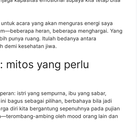
enjaga kapasitas emosional supaya kita tetap bisa
untuk acara yang akan menguras energi saya
gam—beberapa heran, beberapa menghargai. Yang
bih punya ruang. Itulah bedanya antara
h demi kesehatan jiwa.
: mitos yang perlu
peran: istri yang sempurna, ibu yang sabar,
ni bagus sebagai pilihan, berbahaya bila jadi
harga diri kita bergantung sepenuhnya pada pujian
tan—terombang-ambing oleh mood orang lain dan