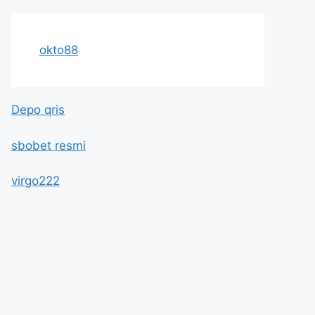
okto88
Depo qris
sbobet resmi
virgo222