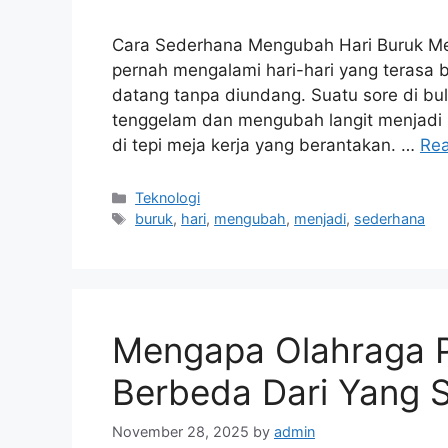
Cara Sederhana Mengubah Hari Buruk Menj
pernah mengalami hari-hari yang terasa 
datang tanpa diundang. Suatu sore di bul
tenggelam dan mengubah langit menjadi 
di tepi meja kerja yang berantakan. …
Re
Categories
Teknologi
Tags
buruk
,
hari
,
mengubah
,
menjadi
,
sederhana
Mengapa Olahraga P
Berbeda Dari Yang 
November 28, 2025
by
admin