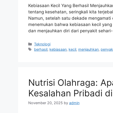
Kebiasaan Kecil Yang Berhasil Menjauhkan
tentang kesehatan, seringkali kita terjeb
Namun, setelah satu dekade mengamati 
menemukan bahwa kebiasaan kecil yang 
dan menjauhkan diri dari penyakit sehari-
Categories
Teknologi
Tags
berhasil
,
kebiasaan
,
kecil
,
menjauhkan
,
penyak
Nutrisi Olahraga: Ap
Kesalahan Pribadi d
November 20, 2025
by
admin