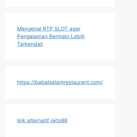
Mengenal RTP SLOT agar
Pengalaman Bermain Lebih
Terkendali
https://babalsalamrestaurant.com/
link alternatif okto88