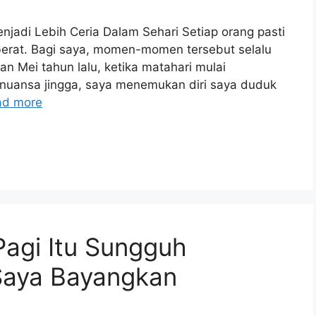
adi Lebih Ceria Dalam Sehari Setiap orang pasti
berat. Bagi saya, momen-momen tersebut selalu
an Mei tahun lalu, ketika matahari mulai
nuansa jingga, saya menemukan diri saya duduk
ad more
agi Itu Sungguh
Saya Bayangkan