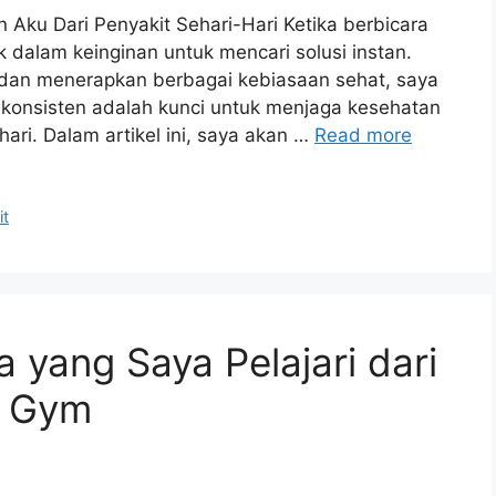
 Aku Dari Penyakit Sehari-Hari Ketika berbicara
ak dalam keinginan untuk mencari solusi instan.
dan menerapkan berbagai kebiasaan sehat, saya
konsisten adalah kunci untuk menjaga kesehatan
hari. Dalam artikel ini, saya akan …
Read more
it
a yang Saya Pelajari dari
i Gym