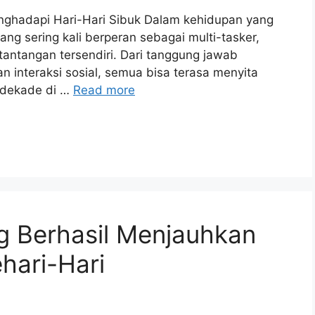
enghadapi Hari-Hari Sibuk Dalam kehidupan yang
ang sering kali berperan sebagai multi-tasker,
tantangan tersendiri. Dari tanggung jawab
 interaksi sosial, semua bisa terasa menyita
u dekade di …
Read more
g Berhasil Menjauhkan
hari-Hari