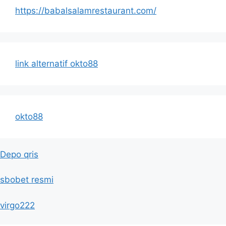
https://babalsalamrestaurant.com/
link alternatif okto88
okto88
Depo qris
sbobet resmi
virgo222