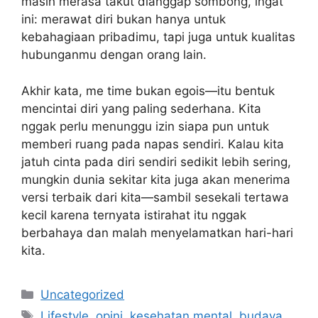
masih merasa takut dianggap sombong, ingat
ini: merawat diri bukan hanya untuk
kebahagiaan pribadimu, tapi juga untuk kualitas
hubunganmu dengan orang lain.
Akhir kata, me time bukan egois—itu bentuk
mencintai diri yang paling sederhana. Kita
nggak perlu menunggu izin siapa pun untuk
memberi ruang pada napas sendiri. Kalau kita
jatuh cinta pada diri sendiri sedikit lebih sering,
mungkin dunia sekitar kita juga akan menerima
versi terbaik dari kita—sambil sesekali tertawa
kecil karena ternyata istirahat itu nggak
berbahaya dan malah menyelamatkan hari-hari
kita.
Categories
Uncategorized
Tags
Lifestyle, opini, kesehatan mental, budaya