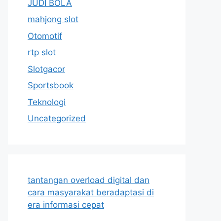
JUDI BOLA
mahjong slot
Otomotif
rtp slot
Slotgacor
Sportsbook
Teknologi
Uncategorized
tantangan overload digital dan
cara masyarakat beradaptasi di
era informasi cepat