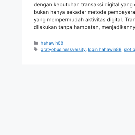
dengan kebutuhan transaksi digital yang
bukan hanya sekadar metode pembayaran a
yang mempermudah aktivitas digital. Trans
dilakukan tanpa hambatan, menjadikanny
Categories
hahawin88
Tags
gratyobusinessversity
,
login hahawin88
,
slot q