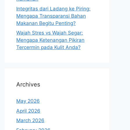
Integritas dari Ladang ke Piring:
Mengapa Transparansi Bahan
Makanan Begitu Penting?
Wajah Stres vs Wajah Segar:
Mengapa Ketenangan Pikiran
Tercermin pada Kulit Anda?
Archives
May 2026
April 2026
March 2026