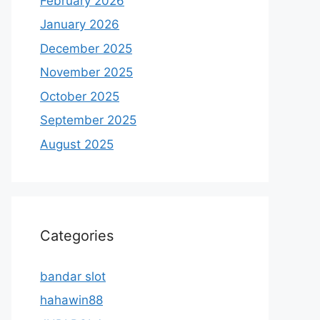
February 2026
January 2026
December 2025
November 2025
October 2025
September 2025
August 2025
Categories
bandar slot
hahawin88