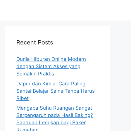
Recent Posts
Dunia Hiburan Online Modern
dengan Sistem Akses yang
Semakin Praktis
Dapur dan Kimia: Cara Paling
Santai Belajar Sains Tanpa Harus
Ribet
Mengapa Suhu Ruangan Sangat
Berpengaruh pada Hasil Baking?
Panduan Lengkap bagi Baker
Rumahan