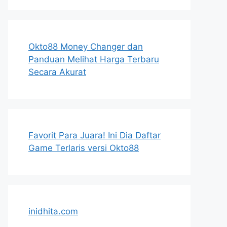
Okto88 Money Changer dan
Panduan Melihat Harga Terbaru
Secara Akurat
Favorit Para Juara! Ini Dia Daftar
Game Terlaris versi Okto88
inidhita.com