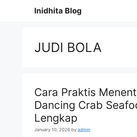
Skip
Inidhita Blog
to
content
JUDI BOLA
Cara Praktis Menen
Dancing Crab Seaf
Lengkap
January 10, 2026
by
admin