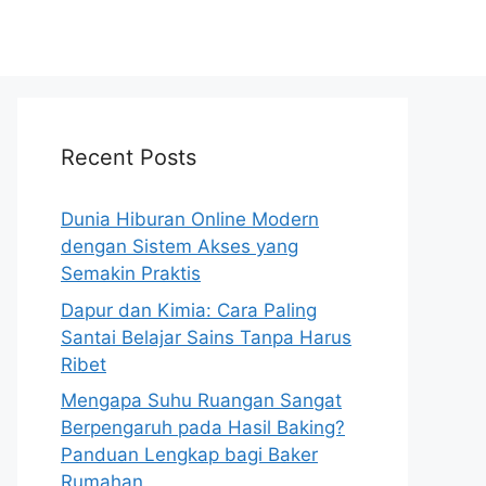
Recent Posts
Dunia Hiburan Online Modern
dengan Sistem Akses yang
Semakin Praktis
Dapur dan Kimia: Cara Paling
Santai Belajar Sains Tanpa Harus
Ribet
Mengapa Suhu Ruangan Sangat
Berpengaruh pada Hasil Baking?
Panduan Lengkap bagi Baker
Rumahan