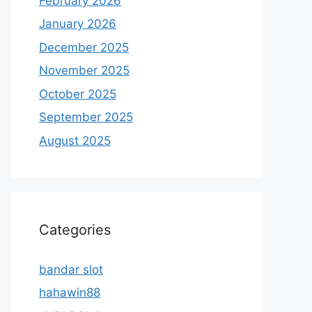
February 2026
January 2026
December 2025
November 2025
October 2025
September 2025
August 2025
Categories
bandar slot
hahawin88