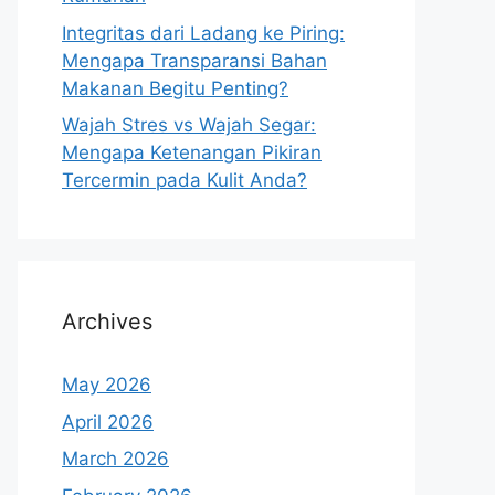
Integritas dari Ladang ke Piring:
Mengapa Transparansi Bahan
Makanan Begitu Penting?
Wajah Stres vs Wajah Segar:
Mengapa Ketenangan Pikiran
Tercermin pada Kulit Anda?
Archives
May 2026
April 2026
March 2026