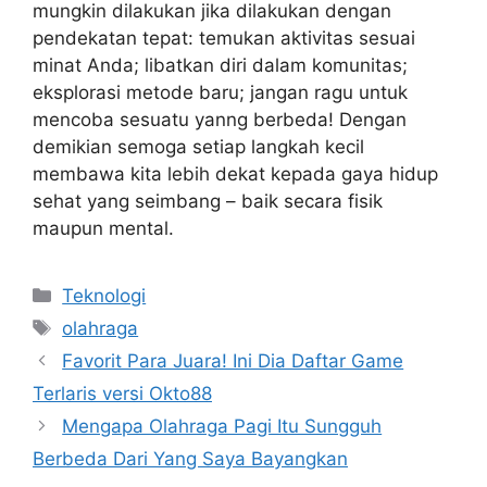
mungkin dilakukan jika dilakukan dengan
pendekatan tepat: temukan aktivitas sesuai
minat Anda; libatkan diri dalam komunitas;
eksplorasi metode baru; jangan ragu untuk
mencoba sesuatu yanng berbeda! Dengan
demikian semoga setiap langkah kecil
membawa kita lebih dekat kepada gaya hidup
sehat yang seimbang – baik secara fisik
maupun mental.
Categories
Teknologi
Tags
olahraga
Favorit Para Juara! Ini Dia Daftar Game
Terlaris versi Okto88
Mengapa Olahraga Pagi Itu Sungguh
Berbeda Dari Yang Saya Bayangkan