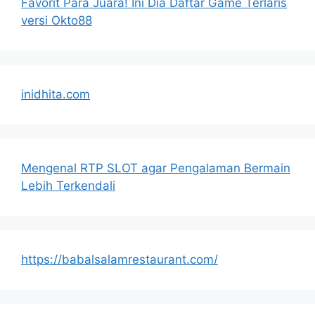
Favorit Para Juara! Ini Dia Daftar Game Terlaris
versi Okto88
inidhita.com
Mengenal RTP SLOT agar Pengalaman Bermain
Lebih Terkendali
https://babalsalamrestaurant.com/