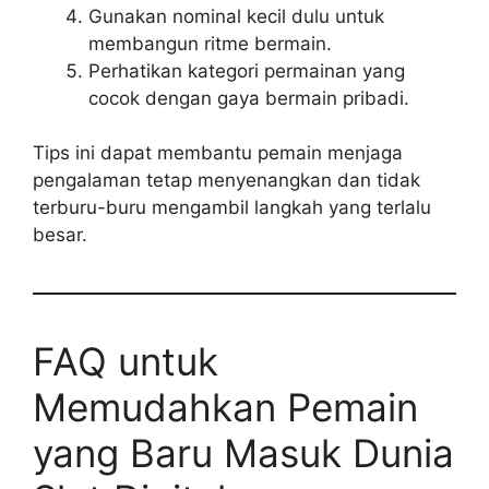
Gunakan nominal kecil dulu untuk
membangun ritme bermain.
Perhatikan kategori permainan yang
cocok dengan gaya bermain pribadi.
Tips ini dapat membantu pemain menjaga
pengalaman tetap menyenangkan dan tidak
terburu-buru mengambil langkah yang terlalu
besar.
FAQ untuk
Memudahkan Pemain
yang Baru Masuk Dunia