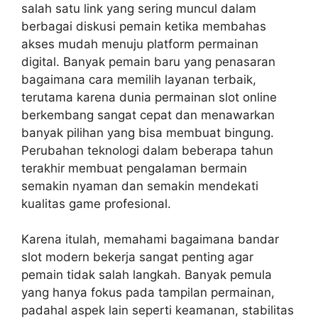
salah satu link yang sering muncul dalam
berbagai diskusi pemain ketika membahas
akses mudah menuju platform permainan
digital. Banyak pemain baru yang penasaran
bagaimana cara memilih layanan terbaik,
terutama karena dunia permainan slot online
berkembang sangat cepat dan menawarkan
banyak pilihan yang bisa membuat bingung.
Perubahan teknologi dalam beberapa tahun
terakhir membuat pengalaman bermain
semakin nyaman dan semakin mendekati
kualitas game profesional.
Karena itulah, memahami bagaimana bandar
slot modern bekerja sangat penting agar
pemain tidak salah langkah. Banyak pemula
yang hanya fokus pada tampilan permainan,
padahal aspek lain seperti keamanan, stabilitas