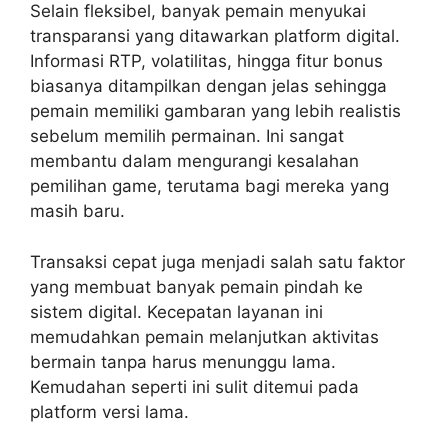
Selain fleksibel, banyak pemain menyukai
transparansi yang ditawarkan platform digital.
Informasi RTP, volatilitas, hingga fitur bonus
biasanya ditampilkan dengan jelas sehingga
pemain memiliki gambaran yang lebih realistis
sebelum memilih permainan. Ini sangat
membantu dalam mengurangi kesalahan
pemilihan game, terutama bagi mereka yang
masih baru.
Transaksi cepat juga menjadi salah satu faktor
yang membuat banyak pemain pindah ke
sistem digital. Kecepatan layanan ini
memudahkan pemain melanjutkan aktivitas
bermain tanpa harus menunggu lama.
Kemudahan seperti ini sulit ditemui pada
platform versi lama.