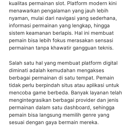
kualitas permainan slot. Platform modern kini
menawarkan pengalaman yang jauh lebih
nyaman, mulai dari navigasi yang sederhana,
informasi permainan yang lengkap, hingga
sistem keamanan berlapis. Hal ini membuat
pemain bisa lebih fokus merasakan sensasi
permainan tanpa khawatir gangguan teknis.
Salah satu hal yang membuat platform digital
diminati adalah kemudahan mengakses
berbagai permainan di satu tempat. Pemain
tidak perlu berpindah situs atau aplikasi untuk
mencoba game berbeda. Banyak layanan telah
mengintegrasikan berbagai provider dan jenis
permainan dalam satu dashboard, sehingga
pemain bisa langsung memilih genre yang
sesuai dengan gaya bermain mereka.