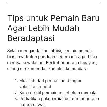
Tips untuk Pemain Baru
Agar Lebih Mudah
Beradaptasi
Selain mengandalkan intuisi, pemain pemula
biasanya butuh panduan sederhana agar tidak
merasa kewalahan. Berikut beberapa tips yang
sering direkomendasikan oleh komunitas:
Mulailah dari permainan dengan
volatilitas rendah.
Baca detail permainan sebelum memulai.
Perhatikan pola permainan dari beberapa
putaran awal.