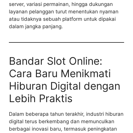
server, variasi permainan, hingga dukungan
layanan pelanggan turut menentukan nyaman
atau tidaknya sebuah platform untuk dipakai
dalam jangka panjang.
Bandar Slot Online:
Cara Baru Menikmati
Hiburan Digital dengan
Lebih Praktis
Dalam beberapa tahun terakhir, industri hiburan
digital terus berkembang dan memunculkan
berbagai inovasi baru, termasuk peningkatan