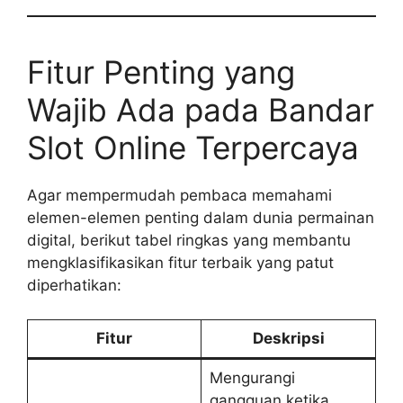
Fitur Penting yang
Wajib Ada pada Bandar
Slot Online Terpercaya
Agar mempermudah pembaca memahami
elemen-elemen penting dalam dunia permainan
digital, berikut tabel ringkas yang membantu
mengklasifikasikan fitur terbaik yang patut
diperhatikan:
Fitur
Deskripsi
Mengurangi
gangguan ketika